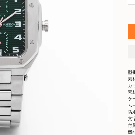
SEE MORE
型番
素
ガ
素
ケ
ム
防
文
付
機