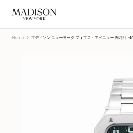
Home
マディソン ニューヨーク フィフス・アベニュー 腕時計 MA01
新
メディア特集
雑誌に特集された人気モデル
をPick Up
今年発