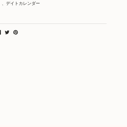
）、デイトカレンダー
シ
ツ
ピ
ェ
イ
ン
ア
ー
す
ト
る